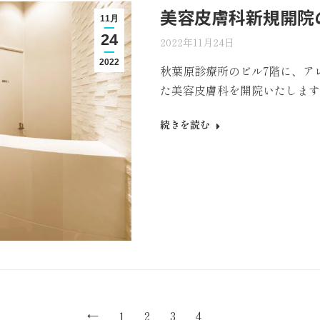
美容皮膚科新規開院
11月
24
2022年11月24日
2022
秋葉原診療所のビル7階に、ア
た美容皮膚科を開院いたします
続きを読む
←
1
2
3
4