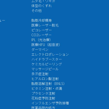
ムダ毛・ワキ汗
体型のくずれ
その他
ュー
脂肪冷却痩身
医療レーザー脱毛
ピコレーザー
CO2レーザー
IPL（光治療）
医療HIFU（超音波）
ダーマペン
エレクトロポレーション
ハイドラブースター
ケミカルピーリング
マッサージピール
多汗症注射
ヒアルロン酸注射
脂肪溶解注射（BNLS）
ビタミン注射・点滴
プラセンタ注射
花粉症予防注射
インフルエンザ予防接種
医薬品院内処方