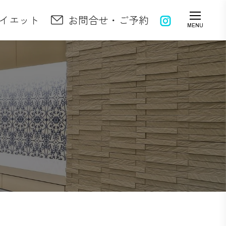
イエット
お問合せ・ご予約
Instagram
MENU
page
opens
in
new
window