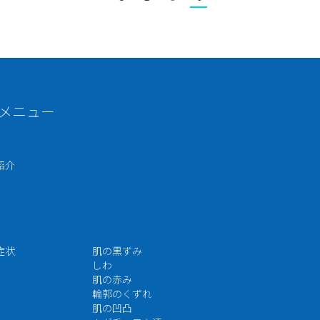
メニュー
紹介
症状
肌の黒ずみ
しわ
肌の赤み
輪郭のくずれ
肌の凹凸